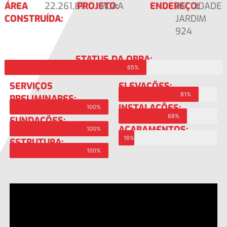
ÁREA
22.261,87
PROJETO:
MCAA
ENDEREÇO:
AV. CIDADE
CONSTRUÍDA:
JARDIM
924
STATUS DA OBRA:
65%
SERVIÇOS
ELEVAÇÕES:
81%
PRELIMINARES:
INSTALAÇÕES:
100%
69%
FUNDAÇÕES:
ACABAMENTOS:
100%
16%
ESTRUTURA:
100%