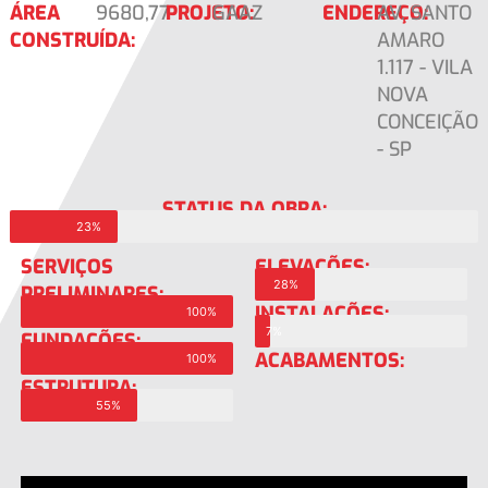
ÁREA
9680,77
PROJETO:
GAAZ
ENDEREÇO:
AV. SANTO
CONSTRUÍDA:
AMARO
1.117 - VILA
NOVA
CONCEIÇÃO
- SP
STATUS DA OBRA:
23%
SERVIÇOS
ELEVAÇÕES:
28%
PRELIMINARES:
INSTALAÇÕES:
100%
7%
FUNDAÇÕES:
ACABAMENTOS:
100%
ESTRUTURA:
55%