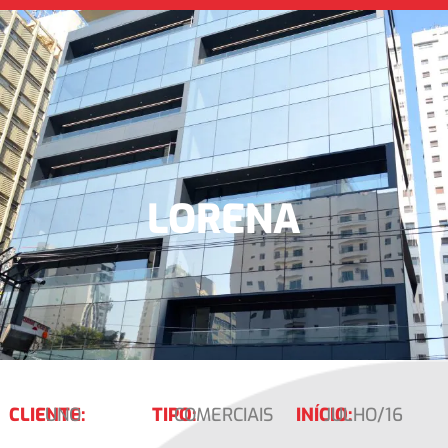
LORENA
CLIENTE:
UNO
TIPO:
COMERCIAIS
INÍCIO:
JULHO/16