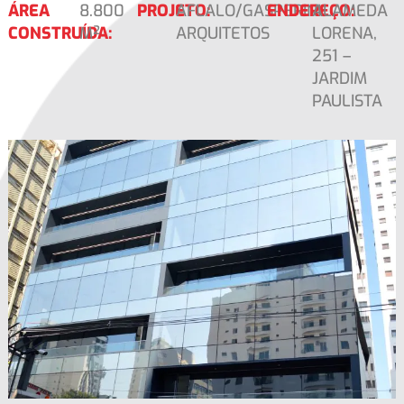
ÁREA
8.800
PROJETO:
AFLALO/GASPERINI
ENDEREÇO:
ALAMEDA
CONSTRUÍDA:
M²
ARQUITETOS
LORENA,
251 –
JARDIM
PAULISTA