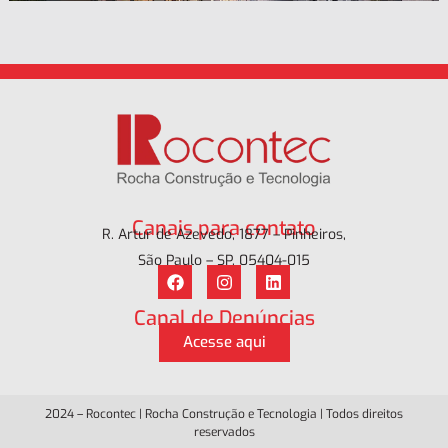
Canais para contato
R. Artur de Azevedo, 1877 – Pinheiros,
São Paulo – SP, 05404-015
Canal de Denúncias
Acesse aqui
2024 – Rocontec | Rocha Construção e Tecnologia | Todos direitos
reservados