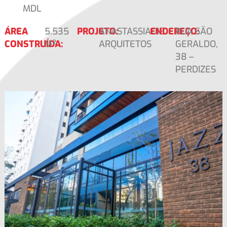
MDL
ÁREA
5.535
PROJETO:
ANASTASSIADIS
ENDEREÇO:
RUA SÃO
CONSTRUÍDA:
M²
ARQUITETOS
GERALDO,
38 –
PERDIZES