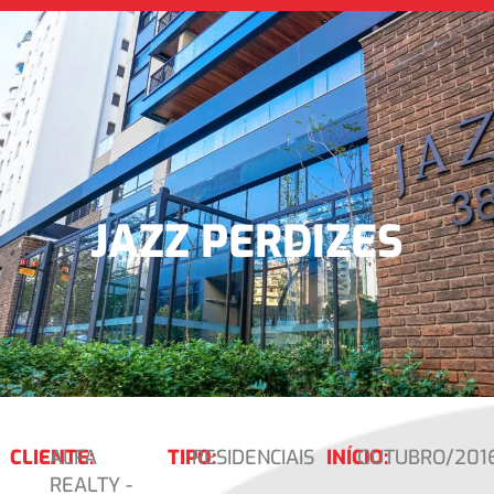
JAZZ PERDIZES
CLIENTE:
ALFA
TIPO:
RESIDENCIAIS
INÍCIO:
OUTUBRO/201
REALTY -