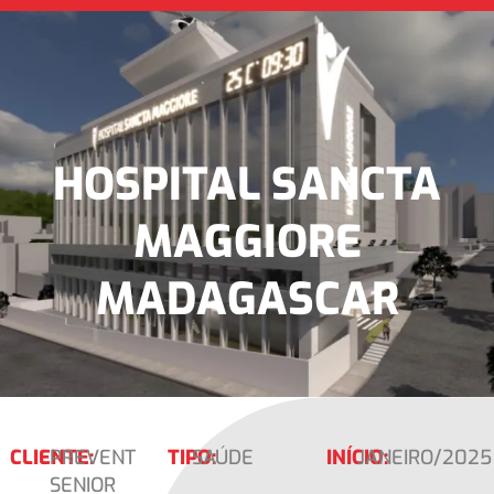
HOSPITAL SANCTA
MAGGIORE
MADAGASCAR
CLIENTE:
PREVENT
TIPO:
SAÚDE
INÍCIO:
JANEIRO/2025
SENIOR