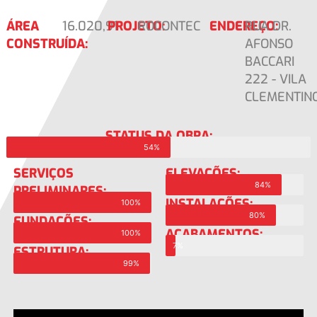
ÁREA
16.020,91
PROJETO:
ROCONTEC
ENDEREÇO:
RUA DR.
CONSTRUÍDA:
AFONSO
BACCARI
222 - VILA
CLEMENTIN
STATUS DA OBRA:
54%
SERVIÇOS
ELEVAÇÕES:
84%
PRELIMINARES:
INSTALAÇÕES:
100%
80%
FUNDAÇÕES:
ACABAMENTOS:
100%
7%
ESTRUTURA:
99%