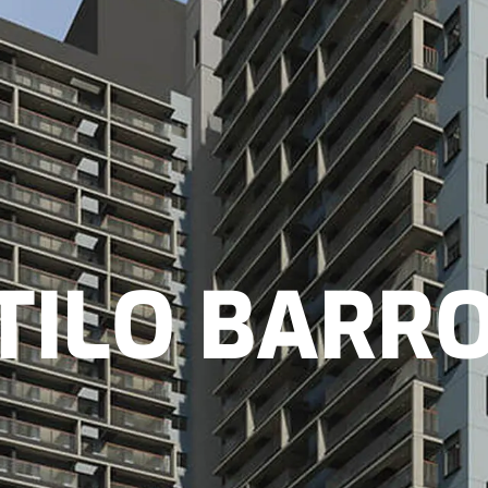
Projetos
Tecnologias
ESG
Novidades
Persona
TILO BARR