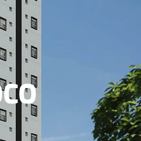
lização
Fale Conosco
OCO